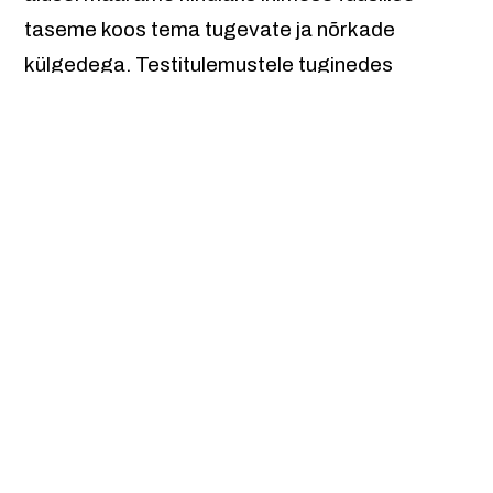
taseme koos tema tugevate ja nõrkade
külgedega. Testitulemustele tuginedes
anname nõu kuidas läbi treeningu saavutada
kehaline tasakaal.
Toetajad
15.aprillist 2013 kuni 14.aprillini 2014 aitas
Tamme Tervisekeskus OÜ-l põhivara soetada
Ettevõtluse Arendamise Sihtasutuse alustava
ettevõtja starditoetuse programm.