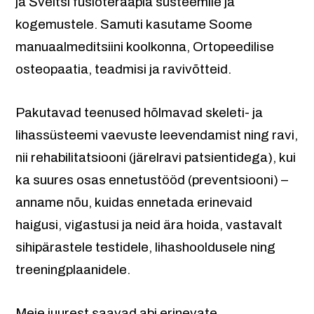
ja Šveitsi füsioteraapia süsteemile ja
kogemustele. Samuti kasutame Soome
manuaalmeditsiini koolkonna, Ortopeedilise
osteopaatia, teadmisi ja ravivõtteid.
Pakutavad teenused hõlmavad skeleti- ja
lihassüsteemi vaevuste leevendamist ning ravi,
nii rehabilitatsiooni (järelravi patsientidega), kui
ka suures osas ennetustööd (preventsiooni) –
anname nõu, kuidas ennetada erinevaid
haigusi, vigastusi ja neid ära hoida, vastavalt
sihipärastele testidele, lihashooldusele ning
treeningplaanidele.
Meie juurest saavad abi erinevate